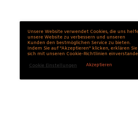
100 % Privatspäre und Anti-Spam-Politik. Du kannst ihn
Unsere Website verwendet Cookies, die uns helf
jederzeit abbestellen. Der Newsleter ist und bleibt
unsere Website zu verbessern und unseren
kostenlos.
Kunden den bestmöglichen Service zu bieten.
Indem Sie auf "Akzeptieren" klicken, erklären Sie
sich mit unseren Cookie-Richtlinien einverstande
Akzeptieren
Cookie Einstellungen
Hol dir meine
besten
Rhetorik
und Persönlichkeits
Insider