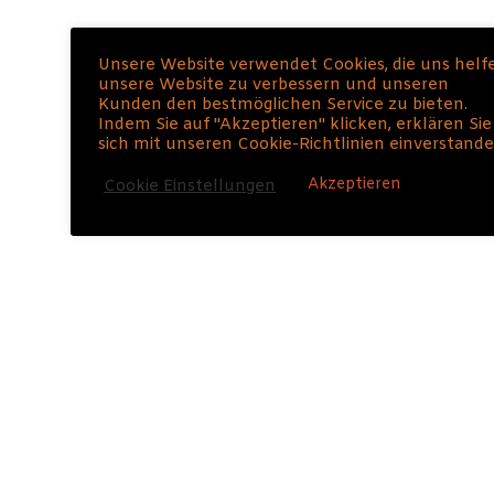
Viele Tipps und Sonderaktionen teile ich
Unsere Website verwendet Cookies, die uns helf
exklusiv
nur mit den Mitgliedern meines
unsere Website zu verbessern und unseren
Kunden den bestmöglichen Service zu bieten.
Newsletter
s.
Indem Sie auf "Akzeptieren" klicken, erklären Sie
sich mit unseren Cookie-Richtlinien einverstande
Akzeptieren
Cookie Einstellungen
100 % Privatspäre und Anti-Spam-Politik. Du kannst ihn
jederzeit abbestellen. Der Newsleter ist und bleibt
kostenlos.