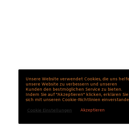
Knigge Serviermethoden
6 Aufrufe
Den Teller richtig belegen
6 Aufrufe
Magische Zahlen
3 Aufrufe
Knigge am Auto
Unsere Website verwendet Cookies, die uns helf
3 Aufrufe
unsere Website zu verbessern und unseren
Kunden den bestmöglichen Service zu bieten.
Indem Sie auf "Akzeptieren" klicken, erklären Sie
sich mit unseren Cookie-Richtlinien einverstande
Akzeptieren
Cookie Einstellungen