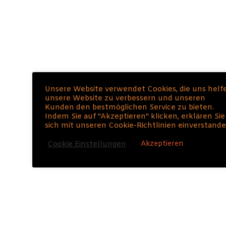
exklusiv
nur mit den Mitgliedern meines
Newsletter
s.
Unsere Website verwendet Cookies, die uns helf
unsere Website zu verbessern und unseren
100 % Privatspäre und Anti-Spam-Politik. Du kannst ihn
Kunden den bestmöglichen Service zu bieten.
jederzeit abbestellen. Der Newsleter ist und bleibt
Indem Sie auf "Akzeptieren" klicken, erklären Sie
sich mit unseren Cookie-Richtlinien einverstande
kostenlos.
Akzeptieren
Cookie Einstellungen