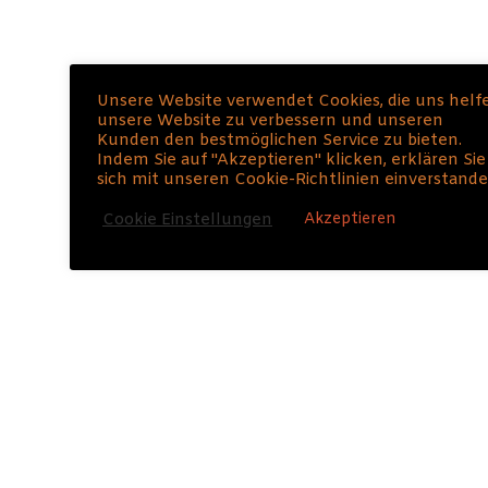
Unsere Website verwendet Cookies, die uns helf
unsere Website zu verbessern und unseren
Kunden den bestmöglichen Service zu bieten.
Indem Sie auf "Akzeptieren" klicken, erklären Sie
100% kostenlos + jederzeit abbestellbar + Deine
sich mit unseren Cookie-Richtlinien einverstande
Daten sind sicher
Akzeptieren
Cookie Einstellungen
DIE BELIEBTESTEN
BEITRÄGE