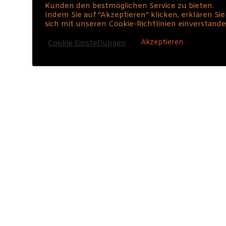
schon alleine bei der Vorstellung das Wasser im
Kunden den bestmöglichen Service zu bieten.
Mund zusammen gelaufen?
Indem Sie auf "Akzeptieren" klicken, erklären Sie
sich mit unseren Cookie-Richtlinien einverstande
Akzeptieren
Cookie Einstellungen
MANAGEMENTAL E-BOOK FÜR
11,57 EURO JETZT KAUFEN