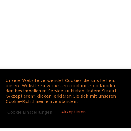
 Bin ich zu alt für Erfolg
Unsere Website verwendet Cookies, die uns helfen,
unsere Website zu verbessern und unseren Kunden
: Das wahre Geheimnis f
den bestmöglichen Service zu bieten. Indem Sie auf
"Akzeptieren" klicken, erklären Sie sich mit unseren
Cookie-Richtlinien einverstanden..
Akzeptieren
Cookie Einstellungen